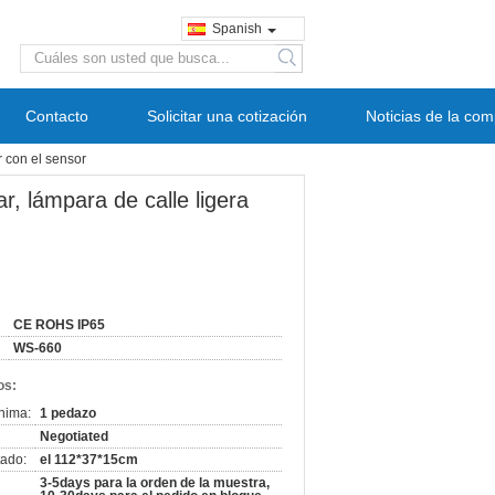
Spanish
search
Contacto
Solicitar una cotización
Noticias de la co
r con el sensor
ar, lámpara de calle ligera
CE ROHS IP65
WS-660
os:
nima:
1 pedazo
Negotiated
ado:
el 112*37*15cm
3-5days para la orden de la muestra,