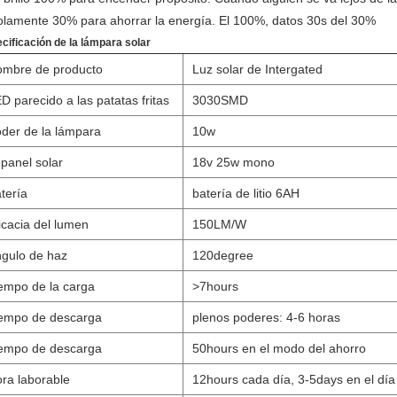
olamente 30% para ahorrar la energía. El 100%, datos 30s del 30%
cificación de la lámpara solar
mbre de producto
Luz solar de Intergated
D parecido a las patatas fritas
3030SMD
der de la lámpara
10w
 panel solar
18v 25w mono
tería
batería de litio 6AH
icacia del lumen
150LM/W
gulo de haz
120degree
empo de la carga
>
7hours
empo de descarga
plenos poderes: 4-6 horas
empo de descarga
50hours en el modo del ahorro
ra laborable
12hours cada día, 3-5days en el día