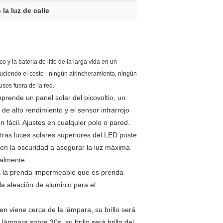
la luz de calle
 y la batería de litio de la larga vida en un
duciendo el coste - ningún atrincheramiento, ningún
usos fuera de la red.
rende un panel solar del picovoltio, un
e alto rendimiento y el sensor infrarrojo
 fácil. Ajustes en cualquier polo o pared.
tras luces solares superiores del LED poste
 en la oscuridad a asegurar la luz máxima
ealmente.
ara la prenda impermeable que es prenda
la aleación de aluminio para el
en viene cerca de la lámpara, su brillo será
lámpara sobre 30s, su brillo será brillo del