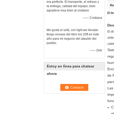
era perfecto. El transporte, el retraso y
Re
la entrega, calidad del equipo, todo
agradece muy bien al cristiano
El b
—— Cristiana
Des
Me gusta el sofá, con light.we llevado
El d
tengo envase del libro los 20ft en este
sist
año para mi negocio del alquiler del
partido.
cabl
Sis
—— Dirk
regu
huma
Estoy en línea para chatear
Enci
ahora
de 
para
Las
impe
fun
C
e