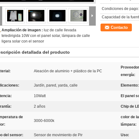
Condiciones de pago:
Capacidad de la fuent
Contacto
Ampliación de imagen :
luz de calle llevada
teledirigida 10W con el panel solar, lámpara de calle
ligera solar con el sensor
scripción detallada del producto
Proveedor
terial:
Aleación de aluminio + plástico de la PC
energía:
licaciones:
Jardín, pared, yarda, calle
Elemento:
tencia:
10Watt
El panel s
rantía:
2 años
Chip de L
mperatura de
color de la
3000-6000k
lor:
lámpara:
po del sensor:
Sensor de movimiento de Pir
Uso: