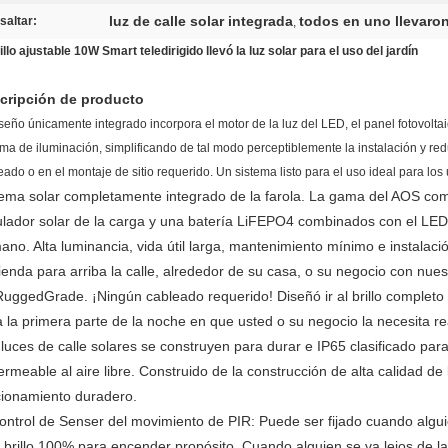
luz de calle solar integrada
todos en uno llevaron 
saltar:
,
rillo ajustable 10W Smart teledirigido llevó la luz solar para el uso del jardín
cripción de producto
iseño únicamente integrado incorpora el motor de la luz del LED, el panel fotovoltaico
ema de iluminación, simplificando de tal modo perceptiblemente la instalación y re
eado o en el montaje de sitio requerido. Un sistema listo para el uso ideal para los 
tema solar completamente integrado de la farola. La gama del AOS comp
lador solar de la carga y una batería LiFEPO4 combinados con el LED d
no. Alta luminancia, vida útil larga, mantenimiento mínimo e instalación
enda para arriba la calle, alrededor de su casa, o su negocio con nues
RuggedGrade. ¡Ningún cableado requerido! Diseñó ir al brillo completo
 la primera parte de la noche en que usted o su negocio la necesita r
 luces de calle solares se construyen para durar e IP65 clasificado p
rmeable al aire libre. Construido de la construcción de alta calidad de 
cionamiento duradero.
ontrol de Senser del movimiento de PIR:
Puede ser fijado cuando algui
l brillo 100% para encender propósito. Cuando alguien se va lejos de la 