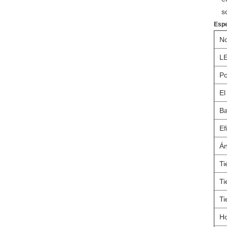
s
Espe
No
LE
Po
El
Ba
Ef
Án
Ti
Ti
Ti
Ho