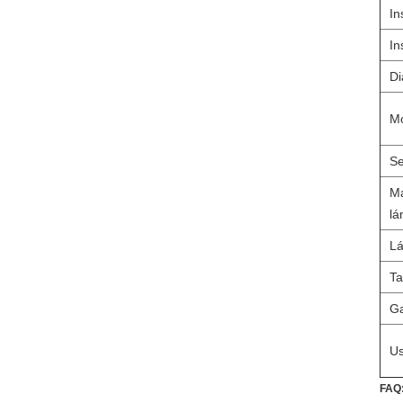
In
In
Di
Mo
Se
Ma
lá
Lá
Ta
Ga
U
FAQ