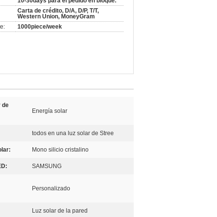
10-30days para el pedido en bloque.
Carta de crédito, D/A, D/P, T/T,
Western Union, MoneyGram
e:
1000piece/week
 de
Energía solar
todos en una luz solar de Stree
olar:
Mono silicio cristalino
ED:
SAMSUNG
Personalizado
Luz solar de la pared