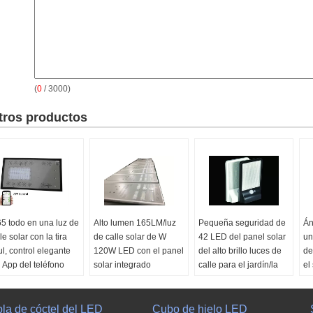
(
0
/ 3000)
tros productos
65 todo en una luz de
Alto lumen 165LM/luz
Pequeña seguridad de
Án
le solar con la tira
de calle solar de W
42 LED del panel solar
un
l, control elegante
120W LED con el panel
del alto brillo luces de
de
l App del teléfono
solar integrado
calle para el jardín/la
el
vil
yarda
Materiales:
Plástico de
Ma
teriales:
Plástico de
Alumium Aolly +ABS
Material:
Plástico ABS
Al
bla de cóctel del LED
umium Aolly +ABS
Proveedor de energía:
Cubo de hielo LED
Proveedor de energía:
Pr