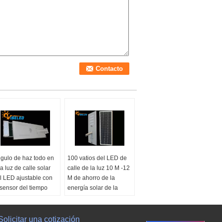
gulo de haz todo en
100 vatios del LED de
a luz de calle solar
calle de la luz 10 M -12
l LED ajustable con
M de ahorro de la
 sensor del tiempo
energía solar de la
altura para la carretera
terial:
Plástico de
umium Aolly +PC
Material:
Plástico de
oveedor de energía:
Solicitar una cotización
Alumium Aolly +PC