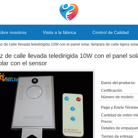
obre nosotros
Visita a la fábrica
Control de Calidad
uz de calle llevada teledirigida 10W con el panel solar, lámpara de calle ligera sola
uz de calle llevada teledirigida 10W con el panel sol
olar con el sensor
Datos del producto:
Certificación:
Número de modelo:
Pago y Envío Términ
Cantidad de orden mí
Precio:
Detalles de empaquet
Tiempo de entrega: