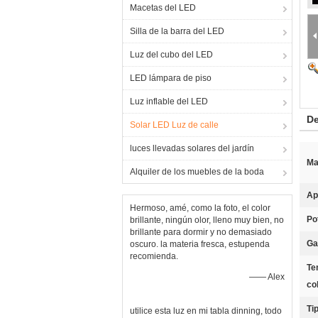
Macetas del LED
Silla de la barra del LED
Luz del cubo del LED
LED lámpara de piso
Luz inflable del LED
De
Solar LED Luz de calle
luces llevadas solares del jardín
Ma
Alquiler de los muebles de la boda
Ap
Hermoso, amé, como la foto, el color
Po
brillante, ningún olor, lleno muy bien, no
brillante para dormir y no demasiado
Ga
oscuro. la materia fresca, estupenda
recomienda.
Te
—— Alex
co
Ti
utilice esta luz en mi tabla dinning, todo