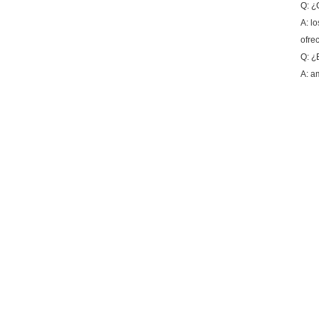
Q: ¿
A: l
ofre
Q: ¿
A: a