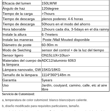
Eficacia del lumen
150LM/W
Ángulo de haz
120degree
Tiempo de la carga
>
7hours
Tiempo de descarga
plenos poderes: 4-6 horas
Tiempo de descarga
50hours en el modo del ahorro
Hora laborable
12hours cada día, 3-5days en el día rainny
Instale la altura
6-7meters
Instale las maneras
Poste /Wall Mouted disponible
Diámetro de poste
60-90m m
Modo de Swiching
sensor del control + de la luz del tiempo
Sensor ligero
ON15LUX
<10lux>
Materiales del cuerpo de
ADC12/aluminio 6063
la lámpara
Lámpara nanovatio, GW
15KG/18KG
Tamaño de la lámpara
1114*360*148m m
Garantía
5years
Uso
Jardín, coutyard, camino, calle, etc al aire
libre
Servicio de Cutomized:
a, temperatura de color cutomized: blanco blanco/puro caliente.
b, diseño modificado para requisitos particulares, tamaño.