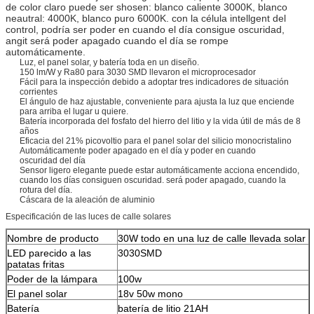
de color claro puede ser shosen: blanco caliente 3000K, blanco
neautral: 4000K, blanco puro 6000K. con la célula intellgent del
control, podría ser poder en cuando el día consigue oscuridad,
angit será poder apagado cuando el día se rompe
automáticamente.
Luz, el panel solar, y batería toda en un diseño.
150 lm/W y Ra80 para 3030 SMD llevaron el microprocesador
Fácil para la inspección debido a adoptar tres indicadores de situación
corrientes
El ángulo de haz ajustable, conveniente para ajusta la luz que enciende
para arriba el lugar u quiere.
Batería incorporada del fosfato del hierro del litio y la vida útil de más de 8
años
Eficacia del 21% picovoltio para el panel solar del silicio monocristalino
Automáticamente poder apagado en el día y poder en cuando
oscuridad del día
Sensor ligero elegante puede estar automáticamente acciona encendido,
cuando los días consiguen oscuridad. será poder apagado, cuando la
rotura del día.
Cáscara de la aleación de aluminio
Especificación de las luces de calle solares
Nombre de producto
30W todo en una luz de calle llevada solar
LED parecido a las
3030SMD
patatas fritas
Poder de la lámpara
100w
El panel solar
18v 50w mono
Batería
batería de litio 21AH