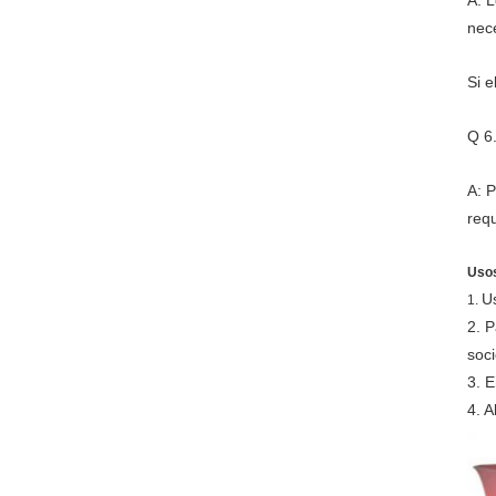
A: L
nec
Si e
Q 6
A: 
requ
Usos
Us
1.
2.
P
soci
3.
E
4.
A