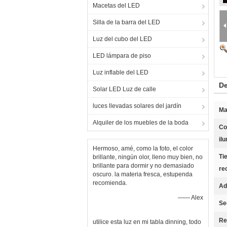
Macetas del LED
Silla de la barra del LED
Luz del cubo del LED
LED lámpara de piso
Luz inflable del LED
De
Solar LED Luz de calle
luces llevadas solares del jardín
Ma
Alquiler de los muebles de la boda
Co
il
Hermoso, amé, como la foto, el color
Ti
brillante, ningún olor, lleno muy bien, no
brillante para dormir y no demasiado
re
oscuro. la materia fresca, estupenda
recomienda.
Ad
—— Alex
Se
Re
utilice esta luz en mi tabla dinning, todo