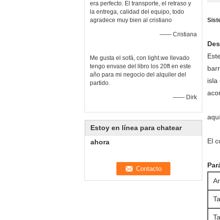
era perfecto. El transporte, el retraso y
la entrega, calidad del equipo, todo
agradece muy bien al cristiano
Sist
—— Cristiana
Des
Este
Me gusta el sofá, con light.we llevado
tengo envase del libro los 20ft en este
barr
año para mi negocio del alquiler del
isla
partido.
aco
—— Dirk
aqu
Estoy en línea para chatear
El c
ahora
Par
Ar
T
Ta