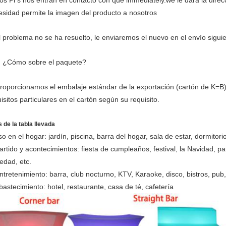
os Pl s nos entran en contacto con que immediately.we le dará la direc
esidad permite la imagen del producto a nosotros
l problema no se ha resuelto, le enviaremos el nuevo en el envío siguie
. ¿Cómo sobre el paquete?
Proporcionamos el embalaje estándar de la exportación (cartón de K=B
isitos particulares en el cartón según su requisito.
 de la tabla llevada
o en el hogar: jardín, piscina, barra del hogar, sala de estar, dormitorio
artido y acontecimientos: fiesta de cumpleaños, festival, la Navidad, pa
edad, etc.
ntretenimiento: barra, club nocturno, KTV, Karaoke, disco, bistros, pu
bastecimiento: hotel, restaurante, casa de té, cafetería