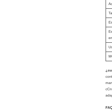
A
T
Es
Es
e
U
M
¿cu
cont
man
cCn
ada
FA