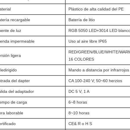
terial
Plástico de alta calidad del PE
tería recargable
Batería de litio
ente de luz
RGB 5050 LED+3014 LED blanc
renda impermeable
Uso al aire libre IP65
RED/GREEN/BLUE/WHITE/WAR
rsión ligera
16 COLORES
ledirigido
Mando a distancia por infrarrojos
trada del dapter
CA 100-240 V; 50~60 herzios
lida del adaptador
DC 5 V, 1 A
iempo de carga
6~8 horas
ra laborable
8~10 horas
rtificado
CE& R o H S