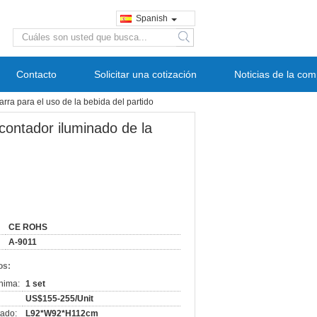
Spanish
search
Contacto
Solicitar una cotización
Noticias de la co
rra para el uso de la bebida del partido
contador iluminado de la
CE ROHS
A-9011
os:
nima:
1 set
US$155-255/Unit
ado:
L92*W92*H112cm