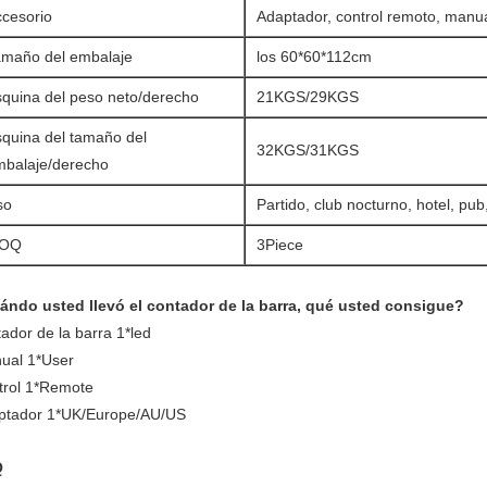
ccesorio
Adaptador, control remoto, manua
amaño del embalaje
los 60*60*112cm
quina del peso neto/derecho
21KGS/29KGS
quina del tamaño del
32KGS/31KGS
mbalaje/derecho
so
Partido, club nocturno, hotel, pub
OQ
3Piece
ándo usted llevó el contador de la barra, qué usted consigue?
ador de la barra 1*led
ual 1*User
trol 1*Remote
ptador 1*UK/Europe/AU/US
Q