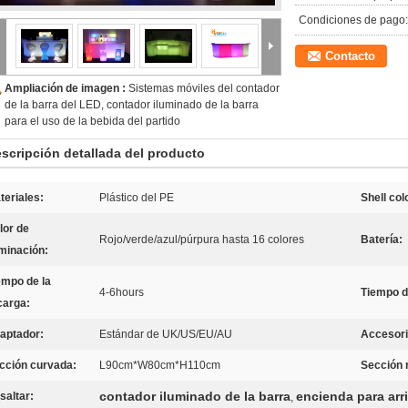
Condiciones de pago:
Contacto
Ampliación de imagen :
Sistemas móviles del contador
de la barra del LED, contador iluminado de la barra
para el uso de la bebida del partido
scripción detallada del producto
teriales:
Plástico del PE
Shell col
lor de
Rojo/verde/azul/púrpura hasta 16 colores
Batería:
uminación:
empo de la
4-6hours
Tiempo d
carga:
aptador:
Estándar de UK/US/EU/AU
Accesori
cción curvada:
L90cm*W80cm*H110cm
Sección 
contador iluminado de la barra
encienda para arri
saltar:
,