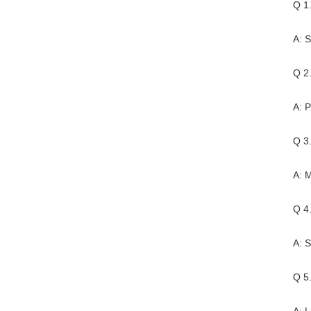
Q 1
A: 
Q 2
A: P
Q 3.
A: M
Q 4
A: S
Q 5