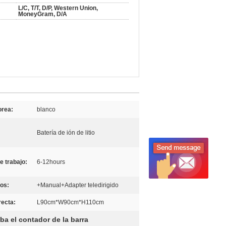
L/C, T/T, D/P, Western Union,
MoneyGram, D/A
orea:
blanco
Batería de ión de litio
e trabajo:
6-12hours
os:
+Manual+Adapter teledirigido
recta:
L90cm*W90cm*H110cm
ba el contador de la barra