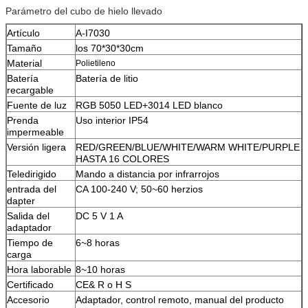
Parámetro del cubo de hielo llevado
Artículo
A-I7030
Tamaño
los 70*30*30cm
Material
Polietileno
Batería
Batería de litio
recargable
Fuente de luz
RGB 5050 LED+3014 LED blanco
Prenda
Uso interior IP54
impermeable
Versión ligera
RED/GREEN/BLUE/WHITE/WARM WHITE/PURPLE
HASTA 16 COLORES
Teledirigido
Mando a distancia por infrarrojos
entrada del
CA 100-240 V; 50~60 herzios
dapter
Salida del
DC 5 V 1 A
adaptador
Tiempo de
6~8 horas
carga
Hora laborable
8~10 horas
Certificado
CE& R o H S
Accesorio
Adaptador, control remoto, manual del producto