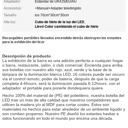
Adaptador:
Estándar de UK/US/EU/AU
Accesorios:
+Manual+Adapter teledirigido
Tamaño:
los 70cm*30cm*30cm
Cubo de hielo de la luz del LED
Alta luz:
,
Llevó Color cambiando el cubo de hielo
Recargables portátiles llevados encendido detrás obstruyen los estantes
para la exhibición del licor
Descripción de producto
La exhibición de la barra es una adición perfecta a cualquier hogar
o barra, restaurante, salón, o club comercial. Encienda para arriba
sus botellas con nuestro alto rojo, azul, verde y la base de la
lámpara de la iluminación blanca LED, 16 colores puede ser oscuro
vía el control remoto, poder de batería, después de que la carga
completa 4-6hours, será la iluminación pasada 6-12hours. con el
adaptador. el portable para ponerle dondequiera quiere.
Hecho 100% del material de (PE) del polietileno, nuestra botella del
LED trae un más de alta calidad que nuestros competidores que
utilicen la madera y/o al MDF para cortar costes. Éstos son
materiales no hechos para estar alrededor de un ambiente líquido y
son combeo propenso. Nuestro PE diseñó los estantes havbar e
sidos funcionando en todo el mundo por encima una década.