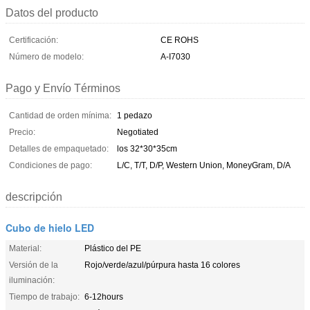
Datos del producto
Certificación:
CE ROHS
Número de modelo:
A-I7030
Pago y Envío Términos
Cantidad de orden mínima:
1 pedazo
Precio:
Negotiated
Detalles de empaquetado:
los 32*30*35cm
Condiciones de pago:
L/C, T/T, D/P, Western Union, MoneyGram, D/A
descripción
Cubo de hielo LED
Material:
Plástico del PE
Versión de la
Rojo/verde/azul/púrpura hasta 16 colores
iluminación:
Tiempo de trabajo:
6-12hours