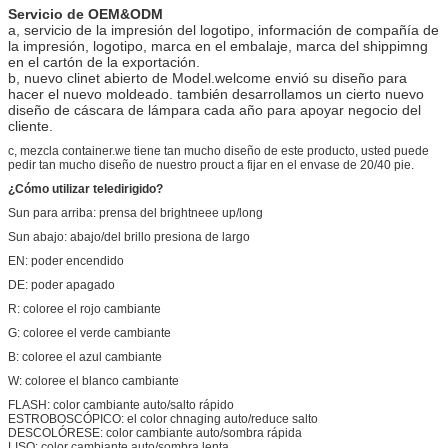
Servicio de OEM&ODM
a, servicio de la impresión del logotipo, información de compañía de
la impresión, logotipo, marca en el embalaje, marca del shippimng
en el cartón de la exportación.
b, nuevo clinet abierto de Model.welcome envió su diseño para
hacer el nuevo moldeado. también desarrollamos un cierto nuevo
diseño de cáscara de lámpara cada año para apoyar negocio del
cliente.
c, mezcla container.we tiene tan mucho diseño de este producto, usted puede
pedir tan mucho diseño de nuestro prouct a fijar en el envase de 20/40 pie.
¿Cómo utilizar teledirigido?
Sun para arriba: prensa del brightneee up/long
Sun abajo: abajo/del brillo presiona de largo
EN: poder encendido
DE: poder apagado
R: coloree el rojo cambiante
G: coloree el verde cambiante
B: coloree el azul cambiante
W: coloree el blanco cambiante
FLASH: color cambiante auto/salto rápido
ESTROBOSCÓPICO: el color chnaging auto/reduce salto
DESCOLÓRESE: color cambiante auto/sombra rápida
LISO: color cambiante auto/sombra lenta