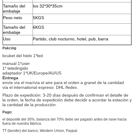
Tamaño del
los 32*30*35cm
embalaje
Peso neto
5KGS
Tamaño del
6KGS
embalaje
Uso
Partido, club nocturno, hotel, pub, barra
Pakcing
bcuket del hielo 1*led
manual 1*user
1* teledirigido
adaptador 1*UK/Europe/AU/US
Entrega
envíe vía el mar/vía el aire para el orden a granel de la cantidad
vía el international expreso: DHL /fedex.
Plazo de expedición: 3-20 días después de confirman el detalle de
la orden, la fecha de expedición debe decidir a acordar la estación y
la cantidad de la producción.
Pago:
el deposite del 30%, balanza del 70% debe ser pagado antes de nave hacia
fuera de nuestra fábrica.
TT (tansfer) del banco, Western Union, Paypal.