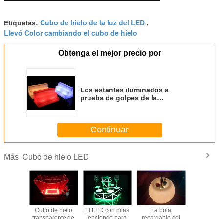
Cubo de hielo de la luz del LED
Etiquetas:
,
Llevó Color cambiando el cubo de hielo
Obtenga el mejor precio por
Los estantes iluminados a
prueba de golpes de la
barra/encendieron la exhibición
de la botella del licor
Continuar
Cubo de hielo LED
Más
e hielo
Cubo de hielo
El LED con pilas
La bola
Mueb
e llevado
transparente de
enciende para
recargable del
recargabl