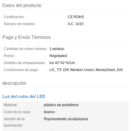
Datos del producto
Certificación:
CE ROHS
Número de modelo:
A.C. 1015
Pago y Envío Términos
Cantidad de orden mínima:
1 pedazo
Precio:
Negotiated
Detalles de empaquetado:
los 42*42*42cm
Condiciones de pago:
L/C, T/T, D/P, Western Union, MoneyGram, D/A
descripción
Luz del cubo del LED
Material:
plástico de polietileno
Color de la casa:
blanco
Versión de la
Rojo/verde/etc azul/púrpura
iluminación: