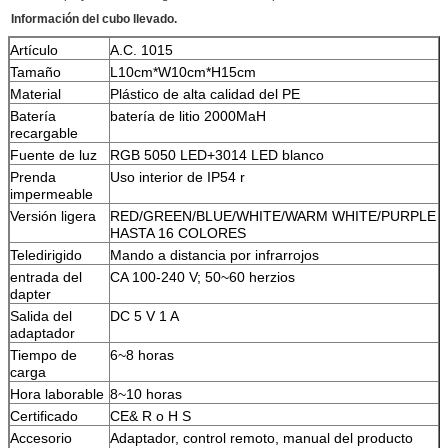
Información del cubo llevado.
Artículo
A.C. 1015
Tamaño
L10cm*W10cm*H15cm
Material
Plástico de alta calidad del PE
Batería
batería de litio 2000MaH
recargable
Fuente de luz
RGB 5050 LED+3014 LED blanco
Prenda
Uso interior de IP54 r
impermeable
Versión ligera
RED/GREEN/BLUE/WHITE/WARM WHITE/PURPLE
HASTA 16 COLORES
Teledirigido
Mando a distancia por infrarrojos
entrada del
CA 100-240 V; 50~60 herzios
dapter
Salida del
DC 5 V 1 A
adaptador
Tiempo de
6~8 horas
carga
Hora laborable
8~10 horas
Certificado
CE& R o H S
Accesorio
Adaptador, control remoto, manual del producto