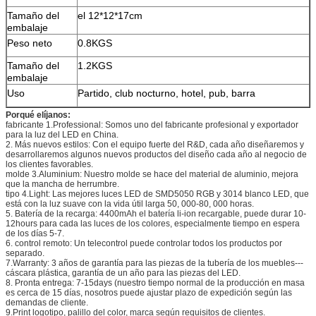
Tamaño del
el 12*12*17cm
embalaje
Peso neto
0.8KGS
Tamaño del
1.2KGS
embalaje
Uso
Partido, club nocturno, hotel, pub, barra
Porqué elíjanos:
fabricante 1.Professional: Somos uno del fabricante profesional y exportador
para la luz del LED en China.
2. Más nuevos estilos: Con el equipo fuerte del R&D, cada año diseñaremos y
desarrollaremos algunos nuevos productos del diseño cada año al negocio de
los clientes favorables.
molde 3.Aluminium: Nuestro molde se hace del material de aluminio, mejora
que la mancha de herrumbre.
tipo 4.Light: Las mejores luces LED de SMD5050 RGB y 3014 blanco LED, que
está con la luz suave con la vida útil larga 50, 000-80, 000 horas.
5. Batería de la recarga: 4400mAh el batería li-ion recargable, puede durar 10-
12hours para cada las luces de los colores, especialmente tiempo en espera
de los días 5-7.
6. control remoto: Un telecontrol puede controlar todos los productos por
separado.
7.Warranty: 3 años de garantía para las piezas de la tubería de los muebles---
cáscara plástica, garantía de un año para las piezas del LED.
8. Pronta entrega: 7-15days (nuestro tiempo normal de la producción en masa
es cerca de 15 días, nosotros puede ajustar plazo de expedición según las
demandas de cliente.
9.Print logotipo, palillo del color, marca según requisitos de clientes.