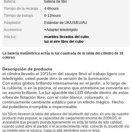
Batería:
batería de litio
Tiempo de la recarga:
4-6hours
Tiempo de trabajo:
6-12hours
Adaptador:
Estándar de UK/US/EU/AU
Accesorios:
+Adapter teledirigido
muebles llevados del cubo
Alta luz:
,
luz al aire libre del cubo
La batería inalámbrica actúa la luz cuadrada de la tabla del cilindro de 16
colores
Descripción de producto
el cilindro llevado el 10*15cm del sauqre llevó el trabajo ligero con
teledirigido, usted puede dmx la versión de la iluminación.
Con estos globos brillando intensamente en el jardín, a lo largo de
la cubierta, o en la piscina, el verano que entretiene se convierte en
un asunto brillante. La luz apacible del LED difunde dentro de estos
orbes de flotación libre, con el color blanco, coloreado, o
continuamente cambiante estático para un efecto mágico. Hecho
del polietileno irrompible e impermeable.
los 50cm llevaron la tabla del altavoz del bluetooth del cubo. es uno de nuestro
producto más popular, la capacidad de cargamento encima de 200KGS, él
avaialable que pesado puesta ligeramente en esta tal tabla de alta calidad.
cuando usted abre el partido o el acontecimiento retal. conecte su bluetooth vía
su mobile.play la música. haga la alta atmósfera para el área.