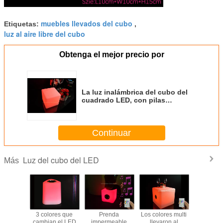
muebles llevados del cubo
Etiquetas:
,
luz al aire libre del cubo
Obtenga el mejor precio por
La luz inalámbrica del cubo del
cuadrado LED, con pilas
enciende para arriba colores
multi de la tabla del cubo
Continuar
Luz del cubo del LED
Más
lámbrica
3 colores que
Prenda
Los colores multi
cubo de 
bo del
cambian el LED
impermeable
llevaron al
abierto de 