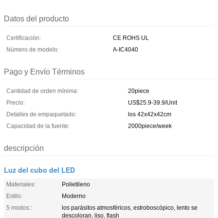
Datos del producto
Certificación:
CE ROHS UL
Número de modelo:
A-IC4040
Pago y Envío Términos
Cantidad de orden mínima:
20piece
Precio:
US$25.9-39.9/Unit
Detalles de empaquetado:
los 42x42x42cm
Capacidad de la fuente:
2000piece/week
descripción
Luz del cubo del LED
Materiales:
Polietileno
Estilo:
Moderno
5 modos::
los parásitos atmosféricos, estroboscópico, lento se
descoloran, liso, flash