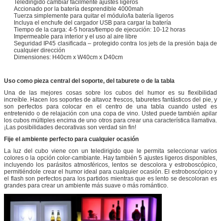
Teledirigido cambiar fácilmente ajustes ligeros
Accionado por la batería desprendible 4000mah
Tuerza simplemente para quitar el módulo/la batería ligeros
Incluya el enchufe del cargador USB para cargar la batería
Tiempo de la carga: 4-5 horas/tiempo de ejecución: 10-12 horas
Impermeable para interior y el uso al aire libre
Seguridad IP45 clasificada – protegido contra los jets de la presión baja de
cualquier dirección
Dimensiones: H40cm x W40cm x D40cm
Uso como pieza central del soporte, del taburete o de la tabla
Una de las mejores cosas sobre los cubos del humor es su flexibilidad
increíble. Hacen los soportes de altavoz frescos, taburetes fantásticos del pie, y
son perfectos para colocar en el centro de una tabla cuando usted es
entretenido o de relajación con una copa de vino. Usted puede también apilar
los cubos múltiples encima de uno otros para crear una característica llamativa.
¡Las posibilidades decorativas son verdad sin fin!
Fije el ambiente perfecto para cualquier ocasión
La luz del cubo viene con un teledirigido que le permita seleccionar varios
colores o la opción color-cambiante. Hay también 5 ajustes ligeros disponibles,
incluyendo los parásitos atmosféricos, lentos se descolora y estroboscópico,
permitiéndole crear el humor ideal para cualquier ocasión. El estroboscópico y
el flash son perfectos para los partidos mientras que es lento se descoloran es
grandes para crear un ambiente más suave o más romántico.