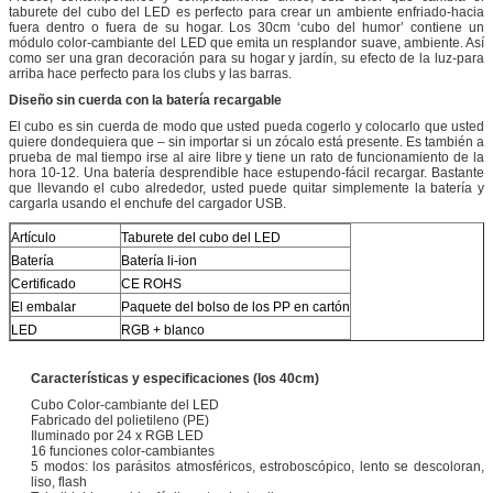
taburete del cubo del LED es perfecto para crear un ambiente enfriado-hacia
fuera dentro o fuera de su hogar. Los 30cm ‘cubo del humor’ contiene un
módulo color-cambiante del LED que emita un resplandor suave, ambiente. Así
como ser una gran decoración para su hogar y jardín, su efecto de la luz-para
arriba hace perfecto para los clubs y las barras.
Diseño sin cuerda con la batería recargable
El cubo es sin cuerda de modo que usted pueda cogerlo y colocarlo que usted
quiere dondequiera que – sin importar si un zócalo está presente. Es también a
prueba de mal tiempo irse al aire libre y tiene un rato de funcionamiento de la
hora 10-12. Una batería desprendible hace estupendo-fácil recargar. Bastante
que llevando el cubo alrededor, usted puede quitar simplemente la batería y
cargarla usando el enchufe del cargador USB.
Artículo
Taburete del cubo del LED
Batería
Batería li-ion
Certificado
CE ROHS
El embalar
Paquete del bolso de los PP en cartón
LED
RGB + blanco
Características y especificaciones (los 40cm)
Cubo Color-cambiante del LED
Fabricado del polietileno (PE)
Iluminado por 24 x RGB LED
16 funciones color-cambiantes
5 modos: los parásitos atmosféricos, estroboscópico, lento se descoloran,
liso, flash