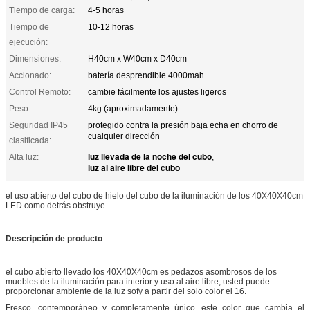
Tiempo de carga:
4-5 horas
Tiempo de
10-12 horas
ejecución:
Dimensiones:
H40cm x W40cm x D40cm
Accionado:
batería desprendible 4000mah
Control Remoto:
cambie fácilmente los ajustes ligeros
Peso:
4kg (aproximadamente)
Seguridad IP45
protegido contra la presión baja echa en chorro de
cualquier dirección
clasificada:
luz llevada de la noche del cubo
Alta luz:
,
luz al aire libre del cubo
el uso abierto del cubo de hielo del cubo de la iluminación de los 40X40X40cm
LED como detrás obstruye
Descripción de producto
el cubo abierto llevado los 40X40X40cm es pedazos asombrosos de los
muebles de la iluminación para interior y uso al aire libre, usted puede
proporcionar ambiente de la luz sofy a partir del solo color el 16.
Fresco, contemporáneo y completamente único, este color que cambia el