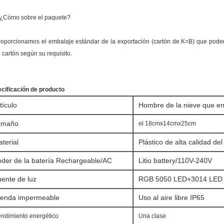
 ¿Cómo sobre el paquete?
roporcionamos el embalaje estándar de la exportación (cartón de K=B) que podemo
l cartón según su requisito.
cificación de producto
tículo
Hombre de la nieve que e
amaño
el 18cmx14cmx25cm
terial
Plástico de alta calidad de
der de la batería Rechargeable/AC
Litio battery/110V-240V
ente de luz
RGB 5050 LED+3014 LED 
renda impermeable
Uso al aire libre IP65
ndimiento energético
Una clase