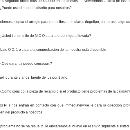
i su segundo orden más de $30000 en tres meses. Le volveremos la tarifa de las m
 ¿Puede usted hacer el diseño para nosotros?
odemos aceptar el arreglo para requisitos particulares (logotipo, palabras o algo u
 ¿Usted tiene límite de M O Q para la orden ligera llevada?
 bajo O Q, 1 p c para la comprobación de la muestra está disponible
 ¿Qué garantía puedo conseguir?
hell durante 3 años, fuente de luz por 1 año.
 ¿Cómo consigo la pieza de recambio si el producto tiene problemas de la calidad
os Pl s nos entran en contacto con que immediately.we le dará la dirección prof
en del producto a nosotros
l problema no se ha resuelto, le enviaremos el nuevo en el envío siguiente si usted