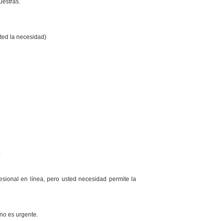
uestras.
sted la necesidad)
?
esional en línea, pero usted necesidad permite la
 no es urgente.