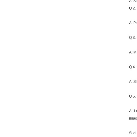
A: S
Q 2.
A: P
Q 3.
A: M
Q 4.
A: S
Q 5.
A: L
imag
Si e