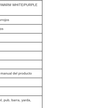
E/WARM WHITE/PURPLE
rrojos
ios
, manual del producto
el, pub, barra, yarda,