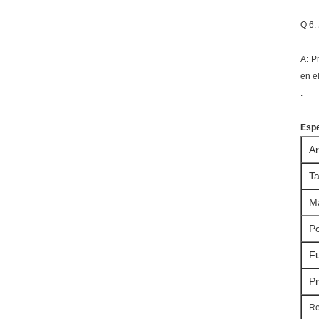
Q 6.
A: P
en e
.
Espe
Ar
T
Ma
Po
Fu
P
Re