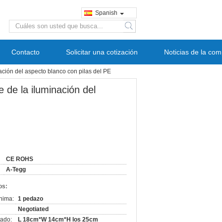
Spanish
search
Contacto
Solicitar una cotización
Noticias de la co
ción del aspecto blanco con pilas del PE
 de la iluminación del
CE ROHS
A-Tegg
os:
nima:
1 pedazo
Negotiated
ado:
L 18cm*W 14cm*H los 25cm