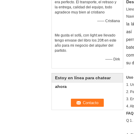
Des
era perfecto. El transporte, el retraso y
la entrega, calidad del equipo, todo
Llev
agradece muy bien al cristiano
Navi
—— Cristiana
la l
así
Me gusta el sofá, con light.we llevado
per
tengo envase del libro los 20ft en este
año para mi negocio del alquiler del
bat
partido.
comp
—— Dirk
su d
Estoy en línea para chatear
Uso 
1. Us
ahora
2. P
3. E
4. Ab
FAQ
Q 1.