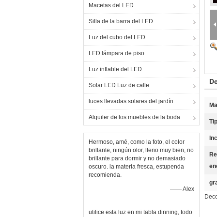
Macetas del LED
Silla de la barra del LED
Luz del cubo del LED
LED lámpara de piso
Luz inflable del LED
De
Solar LED Luz de calle
luces llevadas solares del jardín
Ma
Alquiler de los muebles de la boda
Tip
In
Hermoso, amé, como la foto, el color
brillante, ningún olor, lleno muy bien, no
Re
brillante para dormir y no demasiado
en
oscuro. la materia fresca, estupenda
recomienda.
gr
—— Alex
Deco
utilice esta luz en mi tabla dinning, todo