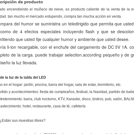
cripción de producto
ado encendiendo el muñeco de nieve, es producto caliente de la venta de la est
dad. tan mucho el mercado estupendo, compra tan mucha acción en venta.
ámpara del humor se suministra un teledirigido que permita que usted 
 como de 4 efectos especiales incluyendo flash y que se descolore
mitiendo que usted fije cualquier humor y ambiente que usted desee.
ería li-ion recargable, con el enchufe del cargamento de DC 5V 1A. c
leto de la carga. puede trabajar selection.according pequeño y de gra
iseño la luz llevada.
de la luz de la tabla del LED
o en el hogar: jardín, piscina, barra del hogar, sala de estar, dormitorio, etc.
artido y acontecimientos: fiesta de cumpleaños, festival, la Navidad, partido de bail
ntretenimiento: barra, club nocturno, KTV, Karaoke, disco, bistros, pub, salón, BALN
astecimiento: hotel, restaurante, casa de té, cafetería
 ¿Están sus muestras libres?