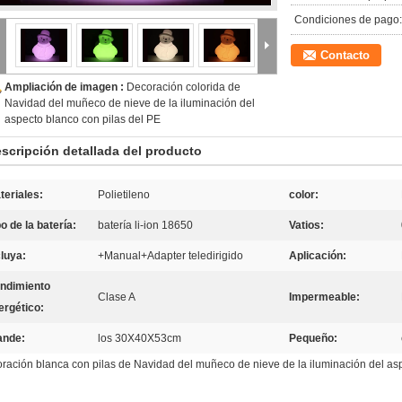
Condiciones de pago:
Contacto
Ampliación de imagen :
Decoración colorida de
Navidad del muñeco de nieve de la iluminación del
aspecto blanco con pilas del PE
scripción detallada del producto
teriales:
Polietileno
color:
o de la batería:
batería li-ion 18650
Vatios:
cluya:
+Manual+Adapter teledirigido
Aplicación:
ndimiento
Clase A
Impermeable:
ergético:
ande:
los 30X40X53cm
Pequeño:
ración blanca con pilas de Navidad del muñeco de nieve de la iluminación del as