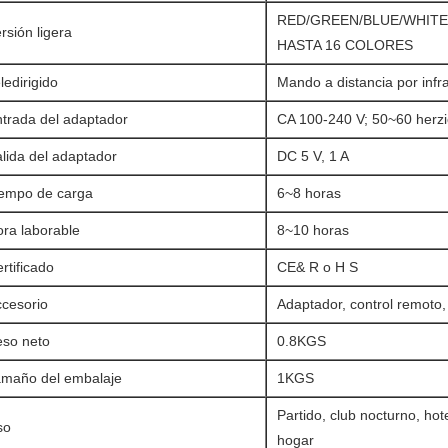
RED/GREEN/BLUE/WHIT
rsión ligera
HASTA 16 COLORES
ledirigido
Mando a distancia por infra
trada del adaptador
CA 100-240 V; 50~60 herz
lida del adaptador
DC 5 V, 1 A
iempo de carga
6~8 horas
ra laborable
8~10 horas
rtificado
CE& R o H S
ccesorio
Adaptador, control remoto
eso neto
0.8KGS
amaño del embalaje
1KGS
Partido, club nocturno, hot
so
hogar