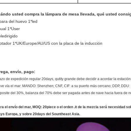
ándo usted compra la lámpara de mesa llevada, qué usted consi
para del huevo 1*led
ual 1*User
eledirigido
ptador 1*UK/Europe/AU/US con la placa de la inducción
rega, envío, pago:
lazo de expedición regular 20days, qutity grande debe decidir a acordar la estación 
ave vía el mar: MANDO: Shenzhen; CNF, CIF: a su puerto más cercano; DDP, DDU: N
eposite del 30%, balanza del 70% debe ser pagada antes de nave hacia fuera de nu
ara el envío del mar, MOQ: 20piece o el orden .it de la mezcla será necesidad 
ys Europa, y sobre 20days del Sountheast Asia.