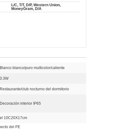
L/C, T/T, D/P, Western Union,
MoneyGram, D/A
Blanco blanco/puro multicolor/caliente
0.3W
Restaurante/club nocturno del dormitorio
Decoración interior IP65
el 10C20X17cm
pecto del PE