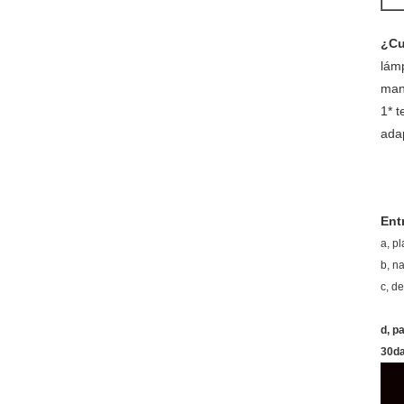
¿Cu
lám
man
1* t
ada
Ent
a, p
b, n
c, d
d, p
30da