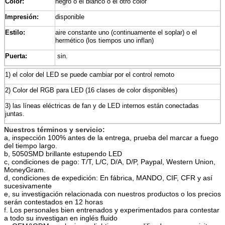
Color:
negro o el blanco o el otro color
Impresión:
disponible
Estilo:
aire constante uno (continuamente el soplar) o el
hermético (los tiempos uno inflan)
Puerta:
sin.
1)
el color del LED se puede cambiar por el control remoto
2)
Color del RGB para LED (16 clases de color disponibles)
3)
las líneas eléctricas de fan y de LED internos están conectadas
juntas.
Nuestros términos y servicio:
a, inspección 100% antes de la entrega, prueba del marcar a fuego
del tiempo largo.
b, 5050SMD brillante estupendo LED
c, condiciones de pago: T/T, L/C, D/A, D/P, Paypal, Western Union,
MoneyGram.
d, condiciones de expedición: En fábrica, MANDO, CIF, CFR y así
sucesivamente
e, su investigación relacionada con nuestros productos o los precios
serán contestados en 12 horas
f.
Los personales bien entrenados y experimentados para contestar
a todo su investigan en inglés fluido