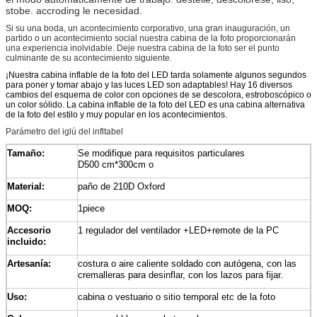
stobe. accroding le necesidad.
Si su una boda, un acontecimiento corporativo, una gran inauguración, un
partido o un acontecimiento social nuestra cabina de la foto proporcionarán
una experiencia inolvidable. Deje nuestra cabina de la foto ser el punto
culminante de su acontecimiento siguiente.
¡Nuestra cabina inflable de la foto del LED tarda solamente algunos segundos
para poner y tomar abajo y las luces LED son adaptables! Hay 16 diversos
cambios del esquema de color con opciones de se descolora, estroboscópico o
un color sólido. La cabina inflable de la foto del LED es una cabina alternativa
de la foto del estilo y muy popular en los acontecimientos.
Parámetro del iglú del infltabel
Tamaño:
Se modifique para requisitos particulares
D500 cm*300cm o
Material:
paño de 210D Oxford
MOQ:
1piece
Accesorio
1 regulador del ventilador +LED+remote de la PC
incluido:
Artesanía:
costura o aire caliente soldado con autógena, con las
cremalleras para desinflar, con los lazos para fijar.
Uso:
cabina o vestuario o sitio temporal etc de la foto