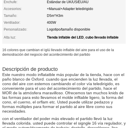
Enchufe:
Estándar de UK/US/EU/AU
Accesorios:
+Manual+Adapter teledirigido
Tamaño:
D5m*H3m
Ventilador:
400W
Personalizado:
Logotipo/tamaño disponible
Tienda inflable del LED
cubo llevado inflable
Alta luz:
,
16 colores que cambian el iglú llevado inflable del aire para el uso de la
demostración del negocio del acontecimiento del partido
Descripción de producto
Este nuestro modo inflatatble más popular de la tienda, hace con el
paño blanco de Oxford. cuando que encienden la luz llevada, el
cono del aire con estemos cambiando el color vía teledirigido, es
conveniente para el uso del acontecimiento del partido, hace el
MOR de la atmósfera maravilloso. Ofrecemos tan muchos knids de
las formas para esto llevamos el molde infltable ligero, la forma del
cono, el cuerno, el orflam etc. Usted puede utilizar pedazos y
formas múltiples para formar el partido al aire libre como sus
necesidades.
con el ventilador del poder más elevado el partido llevó la luz
llevada colorida. usted puede controlar el signgle 16 vía regulador, y
el modo automáticamente de trabajo: destelle, descolórese, liso,