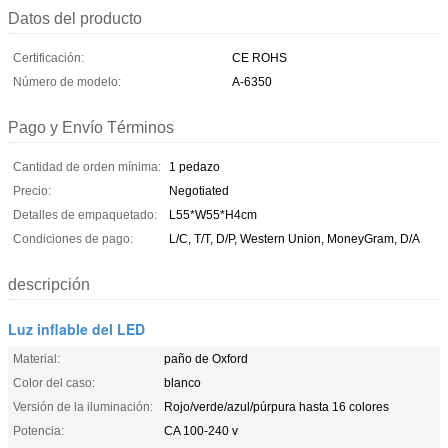
Datos del producto
Certificación:
CE ROHS
Número de modelo:
A-6350
Pago y Envío Términos
Cantidad de orden mínima:
1 pedazo
Precio:
Negotiated
Detalles de empaquetado:
L55*W55*H4cm
Condiciones de pago:
L/C, T/T, D/P, Western Union, MoneyGram, D/A
descripción
Luz inflable del LED
Material:
paño de Oxford
Color del caso:
blanco
Versión de la iluminación:
Rojo/verde/azul/púrpura hasta 16 colores
Potencia:
CA 100-240 v