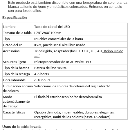
Este producto está también disponible con una temperatura de color blanca
blanca caliente de /pure y en plásticos coloreados. Éntrenos en contacto
con para los detalles.
Especificación
Nombre
Tabla de cóctel del LED
Tamaño de la tabla
L75*W60*100cm
Tipo
Muebles comerciales de la barra
Grado del IP
IP65, puede ser al aire libre usado
Accesorios
Teledirigido, adaptador (los E.E.U.U., UE, AU
, Reino Unido
......
)
Scources ligero
Microprocesador de RGB+white LED
Tipo de la batería
Batería de litio 18650
Tipo de la recarga
4-6 horas
Hora laborable
6-10hours
Iluminación encima
Seleccione los colores de colores del regulador 16
de colores
Modo
El flash/el estroboscópico/se descolora/alisa
automáticamente
de trabajo
Características
Opción de moda, impermeables, durables, elegantes,
recargables, multi de los colores (hasta 16 colores)
Usos de la tabla llevada