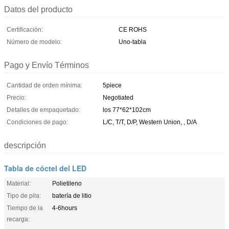
Datos del producto
Certificación:
CE ROHS
Número de modelo:
Uno-tabla
Pago y Envío Términos
Cantidad de orden mínima:
5piece
Precio:
Negotiated
Detalles de empaquetado:
los 77*62*102cm
Condiciones de pago:
L/C, T/T, D/P, Western Union, , D/A
descripción
Tabla de cóctel del LED
Material:
Polietileno
Tipo de pila:
batería de litio
Tiempo de la
4-6hours
recarga: