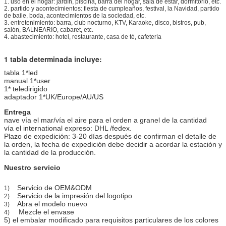
1. uso en el hogar: jardín, piscina, barra del hogar, sala de estar, dormitorio, etc.
2. partido y acontecimientos: fiesta de cumpleaños, festival, la Navidad, partido
de baile, boda, acontecimientos de la sociedad, etc.
3. entretenimiento: barra, club nocturno, KTV, Karaoke, disco, bistros, pub,
salón, BALNEARIO, cabaret, etc.
4. abastecimiento: hotel, restaurante, casa de té, cafetería
1 tabla determinada incluye:
tabla 1*led
manual 1*user
1* teledirigido
adaptador 1*UK/Europe/AU/US
Entrega
nave vía el mar/vía el aire para el orden a granel de la cantidad
vía el international expreso: DHL /fedex.
Plazo de expedición: 3-20 días después de confirman el detalle de
la orden, la fecha de expedición debe decidir a acordar la estación y
la cantidad de la producción.
Nuestro servicio
Servicio de OEM&ODM
1)
Servicio de la impresión del logotipo
2)
Abra el modelo nuevo
3)
Mezcle el envase
4)
5) el embalar modificado para requisitos particulares de los colores