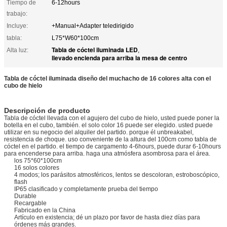
Tiempo de
6-12hours
trabajo:
Incluye:
+Manual+Adapter teledirigido
tabla:
L75*W60*100cm
Tabla de cóctel iluminada LED
Alta luz:
,
llevado encienda para arriba la mesa de centro
Tabla de cóctel iluminada diseño del muchacho de 16 colores alta con el
cubo de hielo
Descripción de producto
Tabla de cóctel llevada con el agujero del cubo de hielo, usted puede poner la
botella en el cubo, también. el solo color 16 puede ser elegido. usted puede
utilizar en su negocio del alquiler del partido. porque él unbreakabel,
resistencia de choque. uso conveniente de la altura del 100cm como tabla de
cóctel en el partido. el tiempo de cargamento 4-6hours, puede durar 6-10hours
para encenderse para arriba. haga una atmósfera asombrosa para el área.
los 75*60*100cm
16 solos colores
4 modos; los parásitos atmosféricos, lentos se descoloran, estroboscópico,
flash
IP65 clasificado y completamente prueba del tiempo
Durable
Recargable
Fabricado en la China
Artículo en existencia; dé un plazo por favor de hasta diez días para
órdenes más grandes.