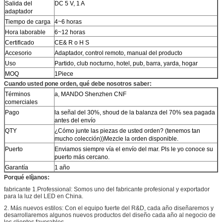
Salida del
DC 5 V, 1 A
adaptador
Tiempo de carga
4~6 horas
Hora laborable
6~12 horas
Certificado
CE& R o H S
Accesorio
Adaptador, control remoto, manual del producto
Uso
Partido, club nocturno, hotel, pub, barra, yarda, hogar
MOQ
1Piece
Cuando usted pone orden, qué debe nosotros saber:
Términos
a, MANDO Shenzhen CNF
comerciales
Pago
la señal del 30%, shoud de la balanza del 70% sea pagada
antes del envío
QTY
¿Cómo junte las piezas de usted orden? (tenemos tan
mucho colección))Mezcle la orden disponible.
Puerto
Enviamos siempre vía el envío del mar. Pls le yo conoce su
puerto más cercano.
Garantía
1 año
Porqué elíjanos:
fabricante 1.Professional: Somos uno del fabricante profesional y exportador
para la luz del LED en China.
2. Más nuevos estilos: Con el equipo fuerte del R&D, cada año diseñaremos y
desarrollaremos algunos nuevos productos del diseño cada año al negocio de
los clientes favorables.