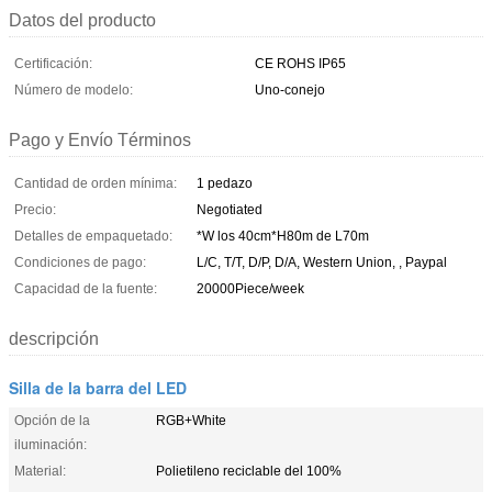
Datos del producto
Certificación:
CE ROHS IP65
Número de modelo:
Uno-conejo
Pago y Envío Términos
Cantidad de orden mínima:
1 pedazo
Precio:
Negotiated
Detalles de empaquetado:
*W los 40cm*H80m de L70m
Condiciones de pago:
L/C, T/T, D/P, D/A, Western Union, , Paypal
Capacidad de la fuente:
20000Piece/week
descripción
Silla de la barra del LED
Opción de la
RGB+White
iluminación:
Material:
Polietileno reciclable del 100%