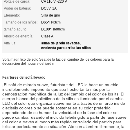
Voltaje de carga:
CA 110 V -220 V
Poder de batería:
DC5V, 1A
Elemento:
Silla de giro
Tamaño de los niños:
D65*H43cm
tamaño adulto:
D100*H600cm
Ahorro de energía:
Clase A
sillas de jardín llevadas
Alta luz:
,
encienda para arriba las sillas
Sofá magnífico de solo Seat de la luz del cambio de los colores para la
decoración del hogar y del jardín
Feartures del sofá llevado
¡El sofá de mirada suave, futurista t del LED le hace un mueble
increíblemente imponente que sea hecho tanto más por la
demostración magnífica de la luz del cambio del color de los its! El
cuerpo blanco del polietileno de la silla es iluminado por el cambio
LED del color que organiza suavemente a través de un arco iris de
dieciséis colores o se puede sostener en su color preferido
dependiendo de su humor. La velocidad de la fase del color se
puede cambiar usando el incluido teledirigido a partir de fase suave
del color a través al modo más rápido enrrollado del partido para
felicitar perfectamente su situación. Ate con alambre libremente, la