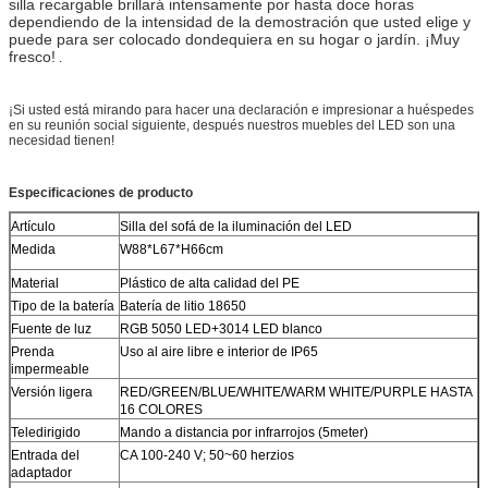
silla recargable brillará intensamente por hasta doce horas
dependiendo de la intensidad de la demostración que usted elige y
puede para ser colocado dondequiera en su hogar o jardín. ¡Muy
fresco!
.
¡Si usted está mirando para hacer una declaración e impresionar a huéspedes
en su reunión social siguiente, después nuestros muebles del LED son una
necesidad tienen!
Especificaciones de producto
Artículo
Silla del sofá de la iluminación del LED
Medida
W88*L67*H66cm
Material
Plástico de alta calidad del PE
Tipo de la batería
Batería de litio 18650
Fuente de luz
RGB 5050 LED+3014 LED blanco
Prenda
Uso al aire libre e interior de IP65
impermeable
Versión ligera
RED/GREEN/BLUE/WHITE/WARM WHITE/PURPLE HASTA
16 COLORES
Teledirigido
Mando a distancia por infrarrojos (5meter)
Entrada del
CA 100-240 V; 50~60 herzios
adaptador