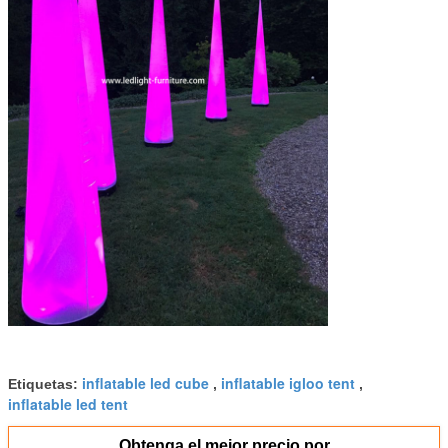
inflatable led cube
inflatable igloo tent
Etiquetas:
,
,
inflatable led tent
Obtenga el mejor precio por