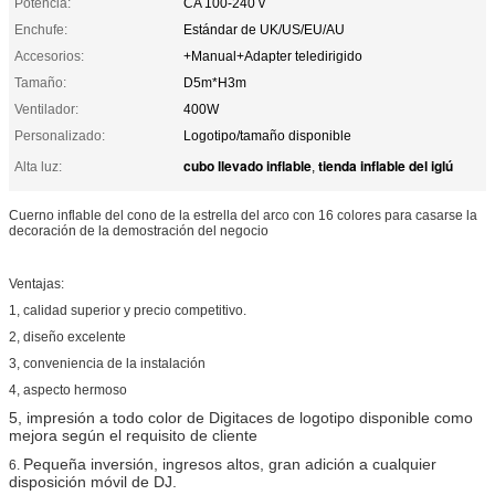
Potencia:
CA 100-240 v
Enchufe:
Estándar de UK/US/EU/AU
Accesorios:
+Manual+Adapter teledirigido
Tamaño:
D5m*H3m
Ventilador:
400W
Personalizado:
Logotipo/tamaño disponible
cubo llevado inflable
tienda inflable del iglú
Alta luz:
,
Cuerno inflable del cono de la estrella del arco con 16 colores para casarse la
decoración de la demostración del negocio
Ventajas:
1, calidad superior y precio competitivo.
2, diseño excelente
3, conveniencia de la instalación
4, aspecto hermoso
5, impresión a todo color de Digitaces de logotipo disponible como
mejora según el requisito de cliente
Pequeña inversión, ingresos altos, gran adición a cualquier
6.
disposición móvil de DJ.