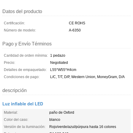
Datos del producto
Certificación:
CE ROHS
Número de modelo:
A-6350
Pago y Envío Términos
Cantidad de orden mínima:
1 pedazo
Precio:
Negotiated
Detalles de empaquetado:
L55*W55*H4cm
Condiciones de pago:
L/C, T/T, D/P, Western Union, MoneyGram, D/A
descripción
Luz inflable del LED
Material:
paño de Oxford
Color del caso:
blanco
Versión de la iluminación:
Rojo/verde/azul/púrpura hasta 16 colores