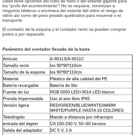
usted tiene opciones del cubo de hielo o del estante gigante para
los “profs del acontecimiento”! No se requiere, minimizan a
ningunos tableros o encimera del estante del vidrio el riesgo de
vidrio así como de peso pesado quebrados para moverse o el
transporte.
El contador de la esquina y el contador recto se pueden comprar
juntos o por separado.
Parámetro del contador llevado de la barra
Artículo
A-9011S/A-9011C
Tamaño recto
los 90*90*110cm
Tamaño de la esquina
los 90*80*110cm
Material
Plástico de alta calidad del PE
Batería recargable
Batería de litio
Fuente de luz
RGB 5050 LED+3014 LED blanco
Prenda impermeable
Uso al aire libre IP65
Versión ligera
RED/GREEN/BLUE/WHITE/WARM
WHITE/PURPLE HASTA 16 COLORES
Teledirigido
Mando a distancia por infrarrojos
entrada del dapter
CA 100-240 V; 50~60 herzios
Salida del adaptador
DC 5 V, 1 A