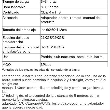
Tiempo de carga
6~8 horas
Hora laborable
8~10 horas
Certificado
CE& R o H S
Accesorio
Adaptador, control remoto, manual del
producto
Tamaño del embalaje
los 60*60*112cm
Esquina del peso
21KGS/29KGS
neto/derecho
Esquina del tamaño del
32KGS/31KGS
embalaje/derecho
Uso
Partido, club nocturno, hotel, pub, barra
MOQ
3Piece
Ventajas de las piezas llevadas del contador de la barra:
contador de la barra 1*led: derecho y seccional de la esquina de la
barra, usted puede combinó la esquina 2 y 1straight, 2straight, 3 el
staight etc.
manual 1*User: cómo utilizar el teledirigido y cómo cargar llevó la
luz.
1* teledirigido: el telecontrol de la distancia de 5 metros, con la
memoria function.easy actúa.
adaptador 1*UK/Europe/AU/US: los plas seleccionan el adaptador
que le acuerda necesidad.