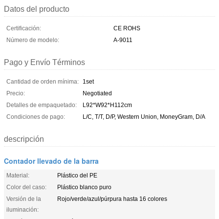
Datos del producto
Certificación:
CE ROHS
Número de modelo:
A-9011
Pago y Envío Términos
Cantidad de orden mínima:
1set
Precio:
Negotiated
Detalles de empaquetado:
L92*W92*H112cm
Condiciones de pago:
L/C, T/T, D/P, Western Union, MoneyGram, D/A
descripción
Contador llevado de la barra
Material:
Plástico del PE
Color del caso:
Plástico blanco puro
Versión de la
Rojo/verde/azul/púrpura hasta 16 colores
iluminación: