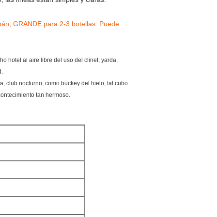
pán, GRANDE para 2-3 botellas. Puede
o hotel al aire libre del uso del clinet, yarda,
d.
rra, club nocturno, como buckey del hielo, tal cubo
acontecimiento tan hermoso.