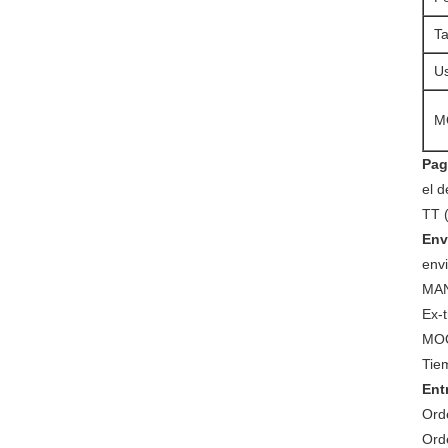
T
U
M
Pag
el 
TT (
Env
env
MAN
Ex-t
MOQ
Tie
Ent
Orde
Orde