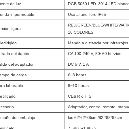
ente de luz
RGB 5050 LED+3014 LED blanc
renda impermeable
Uso al aire libre IP65
RED/GREEN/BLUE/WHITE/WAR
rsión ligera
16 COLORES
ledirigido
Mando a distancia por infrarrojos
trada del dapter
CA 100-240 V; 50~60 herzios
lida del adaptador
DC 5 V, 1 A
iempo de carga
6~8 horas
ra laborable
8~10 horas
rtificado
CE& R o H S
ccesorio
Adaptador, control remoto, manua
amaño del embalaje
los 62*62*68cm /82 *82*82cm
eso neto
7.5KGS/13KGS