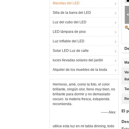
Macetas del LED
Silla de la barra del LED
Luz del cubo del LED
LED lámpara de piso
Luz inflable del LED
De
Solar LED Luz de calle
luces llevadas solares del jardín
Ma
Alquiler de los muebles de la boda
Ve
il
Hermoso, amé, como la foto, el color
Ta
brillante, ningún olor, lleno muy bien, no
brillante para dormir y no demasiado
Re
oscuro. la materia fresca, estupenda
recomienda.
El 
—— Alex
Des
utilice esta luz en mi tabla dinning, todo
Este