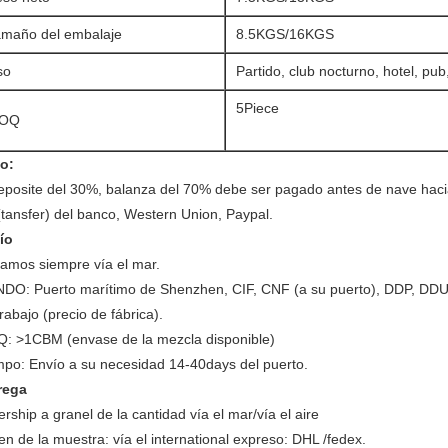
amaño del embalaje
8.5KGS/16KGS
so
Partido, club nocturno, hotel, pub
5Piece
OQ
o:
deposite del 30%, balanza del 70% debe ser pagado antes de nave hacia
tansfer) del banco, Western Union, Paypal.
ío
iamos siempre vía el mar.
DO: Puerto marítimo de Shenzhen, CIF, CNF (a su puerto), DDP, DDU (
rabajo (precio de fábrica).
: >1CBM (envase de la mezcla disponible)
mpo: Envío a su necesidad 14-40days del puerto.
rega
rship a granel de la cantidad vía el mar/vía el aire
n de la muestra: vía el international expreso: DHL /fedex.