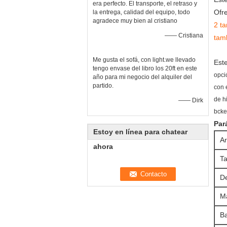
era perfecto. El transporte, el retraso y
Ofr
la entrega, calidad del equipo, todo
agradece muy bien al cristiano
2 t
—— Cristiana
tam
Me gusta el sofá, con light.we llevado
Est
tengo envase del libro los 20ft en este
opci
año para mi negocio del alquiler del
partido.
con 
de h
—— Dirk
bcke
Par
Estoy en línea para chatear
Ar
ahora
T
D
Ma
Ba