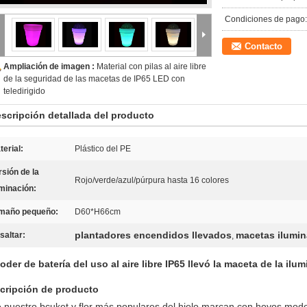
Condiciones de pago:
Contacto
Ampliación de imagen :
Material con pilas al aire libre
de la seguridad de las macetas de IP65 LED con
teledirigido
scripción detallada del producto
terial:
Plástico del PE
rsión de la
Rojo/verde/azul/púrpura hasta 16 colores
uminación:
maño pequeño:
D60*H66cm
plantadores encendidos llevados
macetas ilumi
saltar:
,
poder de batería del uso al aire libre IP65 llevó la maceta de la ilu
cripción de producto
 nuestro bcuket y flor más populares del hielo marcan con hoyos modo,