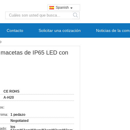
Spanish
search
Contacto
Solicitar una cotización
Noticias de la co
o
las macetas de IP65 LED con
CE ROHS
A-H20
os:
nima:
1 pedazo
Negotiated
los
ado: