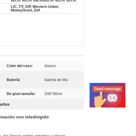
62cm*62cm*68cm/82cm*82cm*82cm
L/C, T/T, D/P, Western Union,
MoneyGram, D/A
Color del caso:
blanco
Batería:
batería de litio
De gran tamaño:
D80*80cm
nadas
minación con teledirigido
 las líneas están simples y claras.