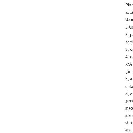
Plaz
acor
Uso
Us
1.
2. p
soci
3. e
4. a
¿Si
¿a,
b, e
c, 
d, e
¿Cuá
mace
manu
cCnt
adap