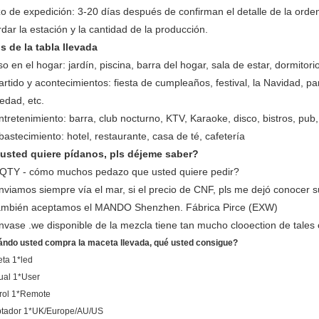
o de expedición: 3-20 días después de confirman el detalle de la orden
dar la estación y la cantidad de la producción.
s de la tabla llevada
o en el hogar: jardín, piscina, barra del hogar, sala de estar, dormitorio
artido y acontecimientos: fiesta de cumpleaños, festival, la Navidad, pa
edad, etc.
ntretenimiento: barra, club nocturno, KTV, Karaoke, disco, bistros, pu
bastecimiento: hotel, restaurante, casa de té, cafetería
 usted quiere pídanos, pls déjeme saber?
 QTY - cómo muchos pedazo que usted quiere pedir?
nviamos siempre vía el mar, si el precio de CNF, pls me dejó conocer s
también aceptamos el MANDO Shenzhen. Fábrica Pirce (EXW)
nvase .we disponible de la mezcla tiene tan mucho clooection de tales 
ndo usted compra la maceta llevada, qué usted consigue?
ta 1*led
al 1*User
rol 1*Remote
tador 1*UK/Europe/AU/US