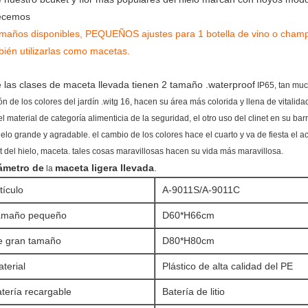
ecemos
amaños disponibles, PEQUEÑOS ajustes para 1 botella de vino o cham
bién utilizarlas como macetas.
e las clases de maceta llevada tienen 2 tamaño .waterproof
IP65, tan much
ón de los colores del jardín .witg 16, hacen su área más colorida y llena de vitalida
el material de categoría alimenticia de la seguridad, el otro uso del clinet en su ba
ielo grande y agradable. el cambio de los colores hace el cuarto y va de fiesta el 
t del hielo, maceta. tales cosas maravillosas hacen su vida más maravillosa.
ámetro de
maceta ligera llevada
.
la
tículo
A-9011S/A-9011C
amaño pequeño
D60*H66cm
e gran tamaño
D80*H80cm
terial
Plástico de alta calidad del PE
tería recargable
Batería de litio