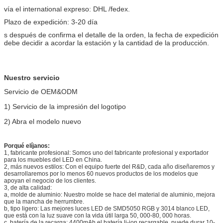
vía el international expreso: DHL /fedex.
Plazo de expedición: 3-20 día
s después de confirma el detalle de la orden, la fecha de expedición
debe decidir a acordar la estación y la cantidad de la producción.
Nuestro servicio
Servicio de OEM&ODM
1)
Servicio de la impresión del logotipo
2)
Abra el modelo nuevo
Porqué elíjanos:
1, fabricante profesional: Somos uno del fabricante profesional y exportador
para los muebles del LED en China.
2, más nuevos estilos: Con el equipo fuerte del R&D, cada año diseñaremos y
desarrollaremos por lo menos 60 nuevos productos de los modelos que
apoyan el negocio de los clientes.
3, de alta calidad:
a, molde de aluminio: Nuestro molde se hace del material de aluminio, mejora
que la mancha de herrumbre.
b, tipo ligero: Las mejores luces LED de SMD5050 RGB y 3014 blanco LED,
que está con la luz suave con la vida útil larga 50, 000-80, 000 horas.
c, batería de la recarga: 4400mAh el batería li-ion recargable, puede durar 10-