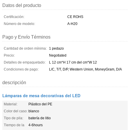
Datos del producto
Certificación:
CE ROHS
Número de modelo:
A-H20
Pago y Envío Términos
Cantidad de orden mínima:
1 pedazo
Precio:
Negotiated
Detalles de empaquetado:
L 12 cm*H 17 cm del cm*W 12
Condiciones de pago:
L/C, T/T, D/P, Western Union, MoneyGram, D/A
descripción
Lámparas de mesa decorativas del LED
Material:
Plástico del PE
Color del caso:
blanco
Tipo de pila:
batería de litio
Tiempo de la
4-6hours