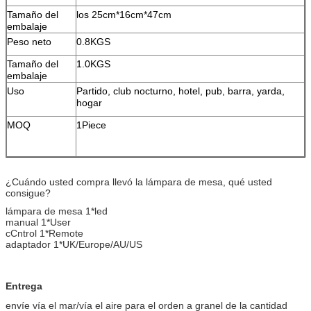
Tamaño del
los 25cm*16cm*47cm
embalaje
Peso neto
0.8KGS
Tamaño del
1.0KGS
embalaje
Uso
Partido, club nocturno, hotel, pub, barra, yarda,
hogar
MOQ
1Piece
¿Cuándo usted compra llevó la lámpara de mesa, qué usted
consigue?
lámpara de mesa 1*led
manual 1*User
cCntrol 1*Remote
adaptador 1*UK/Europe/AU/US
Entrega
envíe vía el mar/vía el aire para el orden a granel de la cantidad