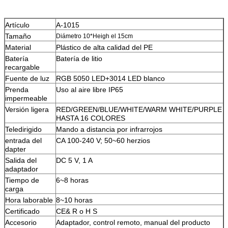
Artículo
A-1015
Tamaño
Diámetro 10*Heigh el 15cm
Material
Plástico de alta calidad del PE
Batería
Batería de litio
recargable
Fuente de luz
RGB 5050 LED+3014 LED blanco
Prenda
Uso al aire libre IP65
impermeable
Versión ligera
RED/GREEN/BLUE/WHITE/WARM WHITE/PURPLE
HASTA 16 COLORES
Teledirigido
Mando a distancia por infrarrojos
entrada del
CA 100-240 V; 50~60 herzios
dapter
Salida del
DC 5 V, 1 A
adaptador
Tiempo de
6~8 horas
carga
Hora laborable
8~10 horas
Certificado
CE& R o H S
Accesorio
Adaptador, control remoto, manual del producto