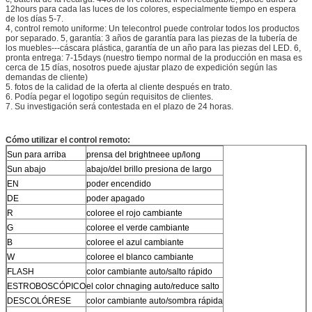
12hours para cada las luces de los colores, especialmente tiempo en espera
de los días 5-7.
4, control remoto uniforme: Un telecontrol puede controlar todos los productos
por separado. 5, garantía: 3 años de garantía para las piezas de la tubería de
los muebles---cáscara plástica, garantía de un año para las piezas del LED. 6,
pronta entrega: 7-15days (nuestro tiempo normal de la producción en masa es
cerca de 15 días, nosotros puede ajustar plazo de expedición según las
demandas de cliente)
5. fotos de la calidad de la oferta al cliente después en trato.
6. Podía pegar el logotipo según requisitos de clientes.
7. Su investigación será contestada en el plazo de 24 horas.
Cómo utilizar el control remoto:
Sun para arriba
prensa del brightneee up/long
Sun abajo
abajo/del brillo presiona de largo
EN
poder encendido
DE
poder apagado
R
coloree el rojo cambiante
G
coloree el verde cambiante
B
coloree el azul cambiante
W
coloree el blanco cambiante
FLASH
color cambiante auto/salto rápido
ESTROBOSCÓPICO
el color chnaging auto/reduce salto
DESCOLÓRESE
color cambiante auto/sombra rápida