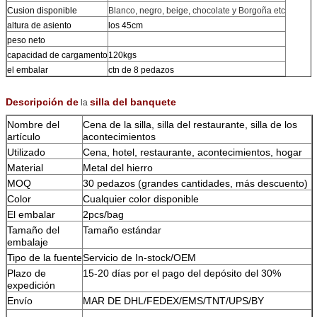
Cusion disponible
Blanco, negro, beige, chocolate y Borgoña etc
altura de asiento
los 45cm
peso neto
capacidad de cargamento
120kgs
el embalar
ctn de 8 pedazos
Descripción de
silla del banquete
la
Nombre del
Cena de la silla, silla del restaurante, silla de los
artículo
acontecimientos
Utilizado
Cena, hotel, restaurante, acontecimientos, hogar
Material
Metal del hierro
MOQ
30 pedazos (grandes cantidades, más descuento)
Color
Cualquier color disponible
El embalar
2pcs/bag
Tamaño del
Tamaño estándar
embalaje
Tipo de la fuente
Servicio de In-stock/OEM
Plazo de
15-20 días por el pago del depósito del 30%
expedición
Envío
MAR DE DHL/FEDEX/EMS/TNT/UPS/BY