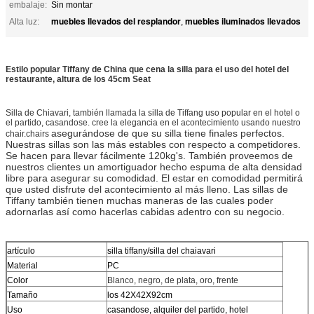
embalaje:
Sin montar
muebles llevados del resplandor
muebles iluminados llevados
Alta luz:
,
Estilo popular Tiffany de China que cena la silla para el uso del hotel del
restaurante, altura de los 45cm Seat
Silla de Chiavari, también llamada la silla de Tiffang uso popular en el hotel o
el partido, casandose. cree la elegancia en el acontecimiento usando nuestro
asegurándose de que su silla tiene finales perfectos.
chair.chairs
Nuestras sillas son las más estables con respecto a competidores.
Se hacen para llevar fácilmente 120kg's. También proveemos de
nuestros clientes un amortiguador hecho espuma de alta densidad
libre para asegurar su comodidad. El estar en comodidad permitirá
que usted disfrute del acontecimiento al más lleno. Las sillas de
Tiffany también tienen muchas maneras de las cuales poder
adornarlas así como hacerlas cabidas adentro con su negocio.
artículo
silla tiffany/silla del chaiavari
Material
PC
Color
Blanco, negro, de plata, oro, frente
Tamaño
los 42X42X92cm
Uso
casandose, alquiler del partido, hotel