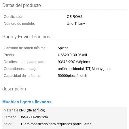
Datos del producto
Certificación:
CE ROHS
Número de modelo:
Uno-Tiffany
Pago y Envío Términos
Cantidad de orden mínima:
5piece
Precio:
US$20.0-30.0/Unit
Detalles de empaquetado:
93*42*29CM/8piece
Condiciones de pago:
unión occidental, T/T, Moneygram
Capacidad de la fuente:
50000piece/month
descripción
Muebles ligeros llevados
Materiales:
PC (de acrílico)
Tamaño:
los 42X42X92cm
color:
Claro modificado para requisitos particulares