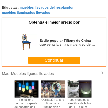
muebles llevados del resplandor
Etiquetas:
,
muebles iluminados llevados
Obtenga el mejor precio por
Estilo popular Tiffany de China
que cena la silla para el uso del
hotel del restaurante, altura de
los 45cm Seat
Continuar
Muebles ligeros llevados
Más
muebles
Polietileno
Oscilación al aire
Los muebles al
Sillas mat
s de la
formado cápsula
libre de la
aire libre de la luz
de ma
e cóctel
de encargo de los
iluminación del
del LED, humor
modificad