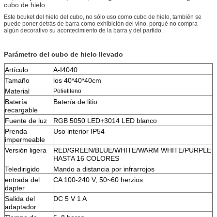
cubo de hielo.
Este bcuket del hielo del cubo, no sólo uso como cubo de hielo, también se
puede poner detrás de barra como exhibición del vino. porqué no compra
algún decorativo su acontecimiento de la barra y del partido.
Parámetro del cubo de hielo llevado
Artículo
A-I4040
Tamaño
los 40*40*40cm
Material
Polietileno
Batería
Batería de litio
recargable
Fuente de luz
RGB 5050 LED+3014 LED blanco
Prenda
Uso interior IP54
impermeable
Versión ligera
RED/GREEN/BLUE/WHITE/WARM WHITE/PURPLE
HASTA 16 COLORES
Teledirigido
Mando a distancia por infrarrojos
entrada del
CA 100-240 V; 50~60 herzios
dapter
Salida del
DC 5 V 1 A
adaptador