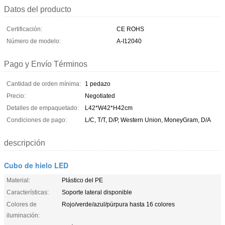
Datos del producto
Certificación:
CE ROHS
Número de modelo:
A-I12040
Pago y Envío Términos
Cantidad de orden mínima:
1 pedazo
Precio:
Negotiated
Detalles de empaquetado:
L42*W42*H42cm
Condiciones de pago:
L/C, T/T, D/P, Western Union, MoneyGram, D/A
descripción
Cubo de hielo LED
Material:
Plástico del PE
Características:
Soporte lateral disponible
Colores de
Rojo/verde/azul/púrpura hasta 16 colores
iluminación: