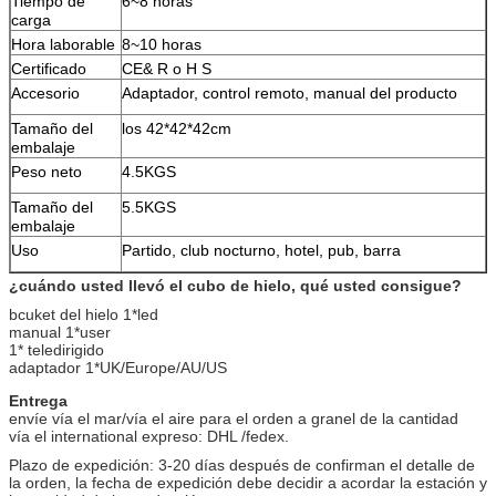
Tiempo de
6~8 horas
carga
Hora laborable
8~10 horas
Certificado
CE& R o H S
Accesorio
Adaptador, control remoto, manual del producto
Tamaño del
los 42*42*42cm
embalaje
Peso neto
4.5KGS
Tamaño del
5.5KGS
embalaje
Uso
Partido, club nocturno, hotel, pub, barra
¿cuándo usted llevó el cubo de hielo, qué usted consigue?
bcuket del hielo 1*led
manual 1*user
1* teledirigido
adaptador 1*UK/Europe/AU/US
Entrega
envíe vía el mar/vía el aire para el orden a granel de la cantidad
vía el international expreso: DHL /fedex.
Plazo de expedición: 3-20 días después de confirman el detalle de
la orden, la fecha de expedición debe decidir a acordar la estación y