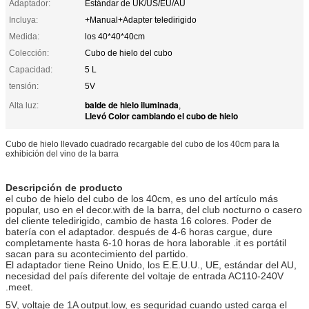
Adaptador:
Estándar de UK/US/EU/AU
Incluya:
+Manual+Adapter teledirigido
Medida:
los 40*40*40cm
Colección:
Cubo de hielo del cubo
Capacidad:
5 L
tensión:
5V
balde de hielo iluminada
Alta luz:
,
Llevó Color cambiando el cubo de hielo
Cubo de hielo llevado cuadrado recargable del cubo de los 40cm para la
exhibición del vino de la barra
Descripción de producto
el cubo de hielo del cubo de los 40cm, es uno del artículo más
popular, uso en el decor.with de la barra, del club nocturno o casero
del cliente teledirigido, cambio de hasta 16 colores. Poder de
batería con el adaptador. después de 4-6 horas cargue, dure
completamente hasta 6-10 horas de hora laborable .it es portátil
sacan para su acontecimiento del partido.
El adaptador tiene Reino Unido, los E.E.U.U., UE, estándar del AU,
necesidad del país diferente del voltaje de entrada AC110-240V
.meet.
5V, voltaje de 1A output.low, es seguridad cuando usted carga el