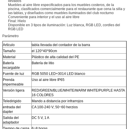
llevados
Muebles al aire libre especificados para los muebles costeros, de la
piscina, clasificados comercialmente para el restaurante que cena la silla y
las tablas, y diseñados como muebles iluminados del club nocturno
Conveniente para interior y el uso al aire libre
Final: Hielo
Disponible en 3 tipos de iluminación: Luz blanca, RGB LED, cordles del
RGB LED
Parámetro
Artículo
tabla llevada del contador de la barra
Tamaño
el 120*40*90cm
Material
Plástico de alta calidad del PE
Batería
Batería de litio
recargable
Fuente de luz
RGB 5050 LED+3014 LED blanco
Prenda
Uso al aire libre IP65
impermeable
Versión ligera
RED/GREEN/BLUE/WHITE/WARM WHITE/PURPLE HASTA
16 COLORES
Teledirigido
Mando a distancia por infrarrojos
entrada del
CA 100-240 V; 50~60 herzios
dapter
Salida del
DC 5 V, 1 A
adaptador
Tiempo de carga
6~8 horas