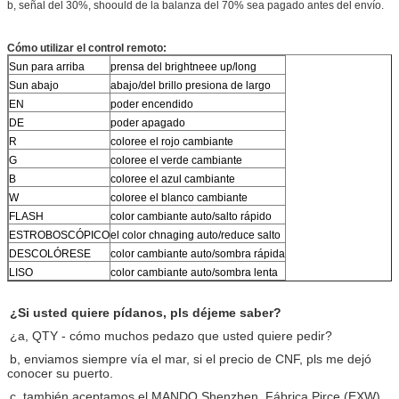
b, señal del 30%, shoould de la balanza del 70% sea pagado antes del envío.
Cómo utilizar el control remoto:
Sun para arriba
prensa del brightneee up/long
Sun abajo
abajo/del brillo presiona de largo
EN
poder encendido
DE
poder apagado
R
coloree el rojo cambiante
G
coloree el verde cambiante
B
coloree el azul cambiante
W
coloree el blanco cambiante
FLASH
color cambiante auto/salto rápido
ESTROBOSCÓPICO
el color chnaging auto/reduce salto
DESCOLÓRESE
color cambiante auto/sombra rápida
LISO
color cambiante auto/sombra lenta
¿Si usted quiere pídanos, pls déjeme saber?
¿a, QTY - cómo muchos pedazo que usted quiere pedir?
b, enviamos siempre vía el mar, si el precio de CNF, pls me dejó
conocer su puerto.
c, también aceptamos el MANDO Shenzhen. Fábrica Pirce (EXW)