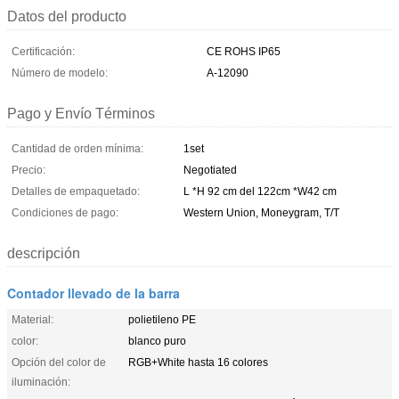
Datos del producto
Certificación:
CE ROHS IP65
Número de modelo:
A-12090
Pago y Envío Términos
Cantidad de orden mínima:
1set
Precio:
Negotiated
Detalles de empaquetado:
L *H 92 cm del 122cm *W42 cm
Condiciones de pago:
Western Union, Moneygram, T/T
descripción
Contador llevado de la barra
Material:
polietileno PE
color:
blanco puro
Opción del color de
RGB+White hasta 16 colores
iluminación: