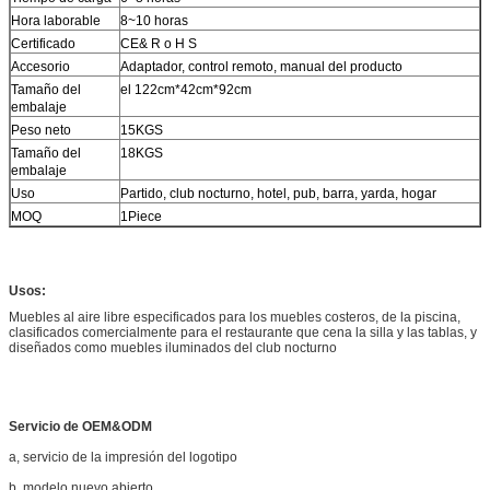
Hora laborable
8~10 horas
Certificado
CE& R o H S
Accesorio
Adaptador, control remoto, manual del producto
Tamaño del
el 122cm*42cm*92cm
embalaje
Peso neto
15KGS
Tamaño del
18KGS
embalaje
Uso
Partido, club nocturno, hotel, pub, barra, yarda, hogar
MOQ
1Piece
Usos:
Muebles al aire libre especificados para los muebles costeros, de la piscina,
clasificados comercialmente para el restaurante que cena la silla y las tablas, y
diseñados como muebles iluminados del club nocturno
Servicio de OEM&ODM
a, servicio de la impresión del logotipo
b, modelo nuevo abierto