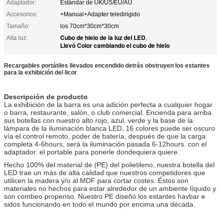
Adaptador:
Estándar de UK/US/EU/AU
Accesorios:
+Manual+Adapter teledirigido
Tamaño:
los 70cm*30cm*30cm
Cubo de hielo de la luz del LED
Alta luz:
,
Llevó Color cambiando el cubo de hielo
Recargables portátiles llevados encendido detrás obstruyen los estantes
para la exhibición del licor
Descripción de producto
La exhibición de la barra es una adición perfecta a cualquier hogar
o barra, restaurante, salón, o club comercial. Encienda para arriba
sus botellas con nuestro alto rojo, azul, verde y la base de la
lámpara de la iluminación blanca LED, 16 colores puede ser oscuro
vía el control remoto, poder de batería, después de que la carga
completa 4-6hours, será la iluminación pasada 6-12hours. con el
adaptador. el portable para ponerle dondequiera quiere.
Hecho 100% del material de (PE) del polietileno, nuestra botella del
LED trae un más de alta calidad que nuestros competidores que
utilicen la madera y/o al MDF para cortar costes. Éstos son
materiales no hechos para estar alrededor de un ambiente líquido y
son combeo propenso. Nuestro PE diseñó los estantes havbar e
sidos funcionando en todo el mundo por encima una década.