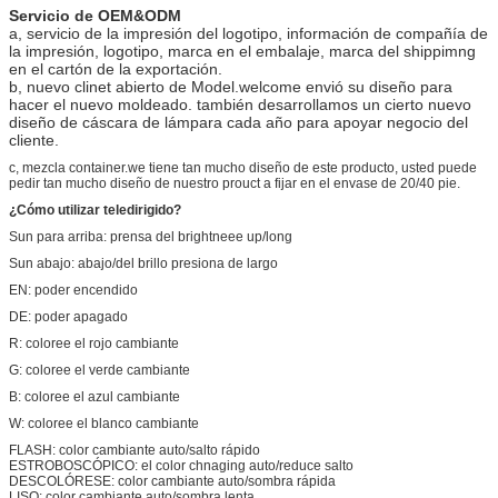
Servicio de OEM&ODM
a, servicio de la impresión del logotipo, información de compañía de
la impresión, logotipo, marca en el embalaje, marca del shippimng
en el cartón de la exportación.
b, nuevo clinet abierto de Model.welcome envió su diseño para
hacer el nuevo moldeado. también desarrollamos un cierto nuevo
diseño de cáscara de lámpara cada año para apoyar negocio del
cliente.
c, mezcla container.we tiene tan mucho diseño de este producto, usted puede
pedir tan mucho diseño de nuestro prouct a fijar en el envase de 20/40 pie.
¿Cómo utilizar teledirigido?
Sun para arriba: prensa del brightneee up/long
Sun abajo: abajo/del brillo presiona de largo
EN: poder encendido
DE: poder apagado
R: coloree el rojo cambiante
G: coloree el verde cambiante
B: coloree el azul cambiante
W: coloree el blanco cambiante
FLASH: color cambiante auto/salto rápido
ESTROBOSCÓPICO: el color chnaging auto/reduce salto
DESCOLÓRESE: color cambiante auto/sombra rápida
LISO: color cambiante auto/sombra lenta