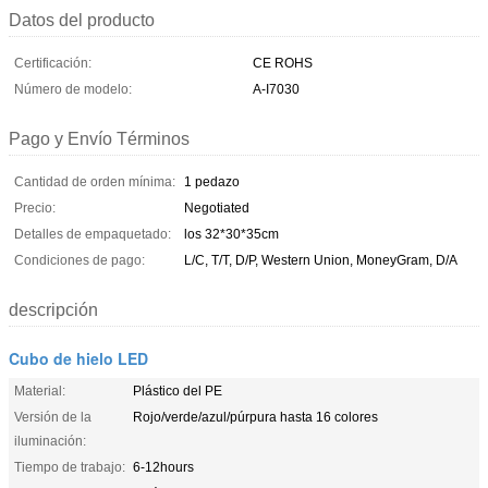
Datos del producto
Certificación:
CE ROHS
Número de modelo:
A-I7030
Pago y Envío Términos
Cantidad de orden mínima:
1 pedazo
Precio:
Negotiated
Detalles de empaquetado:
los 32*30*35cm
Condiciones de pago:
L/C, T/T, D/P, Western Union, MoneyGram, D/A
descripción
Cubo de hielo LED
Material:
Plástico del PE
Versión de la
Rojo/verde/azul/púrpura hasta 16 colores
iluminación:
Tiempo de trabajo:
6-12hours