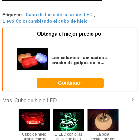
Cubo de hielo de la luz del LED
Etiquetas:
,
Llevó Color cambiando el cubo de hielo
Obtenga el mejor precio por
Los estantes iluminados a
prueba de golpes de la
barra/encendieron la exhibición
de la botella del licor
Continuar
Cubo de hielo LED
Más
e hielo
Cubo de hielo
El LED con pilas
La bola
Mueb
e llevado
transparente de
enciende para
recargable del
recargabl