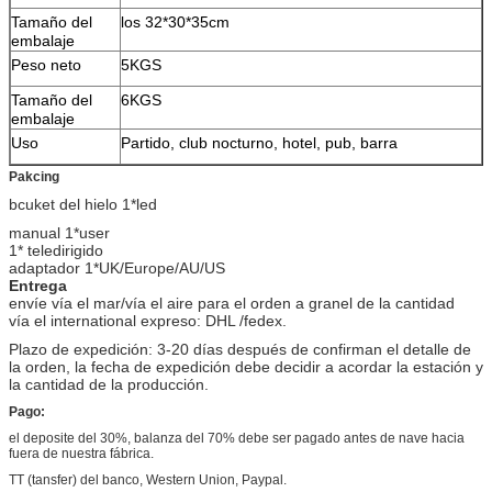
Tamaño del
los 32*30*35cm
embalaje
Peso neto
5KGS
Tamaño del
6KGS
embalaje
Uso
Partido, club nocturno, hotel, pub, barra
Pakcing
bcuket del hielo 1*led
manual 1*user
1* teledirigido
adaptador 1*UK/Europe/AU/US
Entrega
envíe vía el mar/vía el aire para el orden a granel de la cantidad
vía el international expreso: DHL /fedex.
Plazo de expedición: 3-20 días después de confirman el detalle de
la orden, la fecha de expedición debe decidir a acordar la estación y
la cantidad de la producción.
Pago:
el deposite del 30%, balanza del 70% debe ser pagado antes de nave hacia
fuera de nuestra fábrica.
TT (tansfer) del banco, Western Union, Paypal.