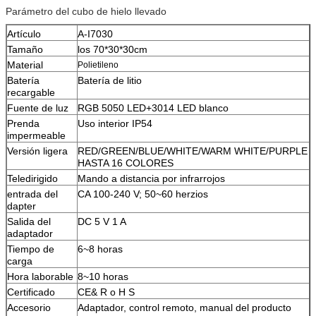
Parámetro del cubo de hielo llevado
Artículo
A-I7030
Tamaño
los 70*30*30cm
Material
Polietileno
Batería
Batería de litio
recargable
Fuente de luz
RGB 5050 LED+3014 LED blanco
Prenda
Uso interior IP54
impermeable
Versión ligera
RED/GREEN/BLUE/WHITE/WARM WHITE/PURPLE
HASTA 16 COLORES
Teledirigido
Mando a distancia por infrarrojos
entrada del
CA 100-240 V; 50~60 herzios
dapter
Salida del
DC 5 V 1 A
adaptador
Tiempo de
6~8 horas
carga
Hora laborable
8~10 horas
Certificado
CE& R o H S
Accesorio
Adaptador, control remoto, manual del producto